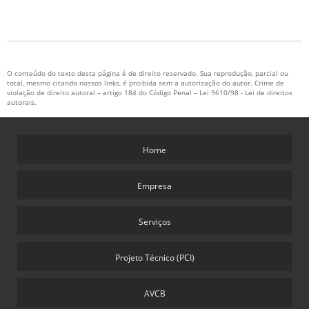
O conteúdo do texto desta página é de direito reservado. Sua reprodução, parcial ou
total, mesmo citando nossos links, é proibida sem a autorização do autor. Crime de
violação de direito autoral – artigo 184 do Código Penal –
Lei 9610/98 - Lei de direitos
autorais
.
Home
Empresa
Serviços
Projeto Técnico (PCI)
AVCB