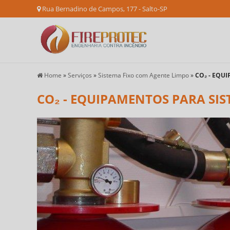
Rua Bernadino de Campos, 177 - Salto-SP
Home
»
Serviços
»
Sistema Fixo com Agente Limpo
»
CO₂ - EQU
CO₂ - EQUIPAMENTOS PARA SIS