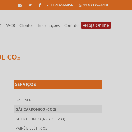
11
4028-6856
11
97179-8248
Loja Online
)
AVCB
Clientes
Informações
Contato
DE CO₂
SERVIÇOS
GÁS INERTE
GÁS CARBONICO (CO2)
AGENTE LIMPO (NOVEC 1230)
PAINÉIS ELÉTRICOS